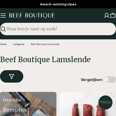
Ga
Award-winning vlees
naar
inhoud
W
Zoekopdracht
Home
Categorie
Beef Boutique Lamslende
C
Beef Boutique Lamslende
a
t
Vergelijken:
e
g
o
Heerlijke
r
Recepten