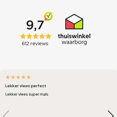
Onbegrijpelijk lekker
Wagyu a5 was abnormaal lekker