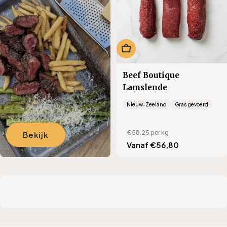
i
e
:
Kies opties
Beef Boutique
Lamslende
Nieuw-Zeeland
Gras gevoerd
€58,25
per kg
Bekijk
Translation
Vanaf €56,80
missing:
nl.products.product.regu