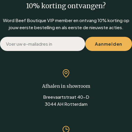
Feestdagen zoals Pasen
10% korting ontvangen?
Lamsvlees is altijd een indrukwekkende keuze op tafel.
Word Beef Boutique VIP member en ontvang 10% korting op
Waarom Lamsvlees bestellen bij Beef
jouw eerste bestelling en als eerste de nieuwste acties.
Boutique
Premium selectie uit Nieuw-Zeeland
E-
Aanmelden
100% grasgevoerd
mail
Vriesvers geleverd
Gratis verzending vanaf €100
Gesneden en voorbereid door vakmensen
Ontdek ons assortiment Lamsvlees
Van lamsrack tot lamshaasjes — bij Beef Boutique vind je
Afhalen in showroom
alleen de beste stukken lamsvlees. Perfect voor wie niet
Breevaartstraat 40-D
zomaar vlees wil eten, maar kiest voor kwaliteit.
3044 AH Rotterdam