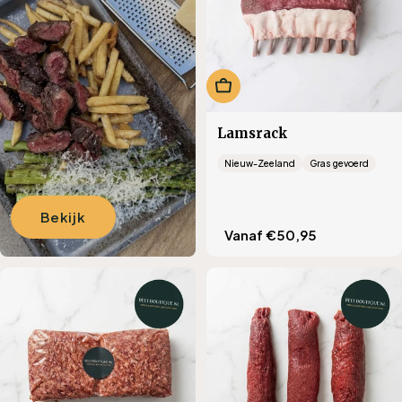
i
e
:
Kies opties
Lamsrack
Nieuw-Zeeland
Gras gevoerd
Bekijk
Translation
Vanaf €50,95
missing:
nl.products.product.regu