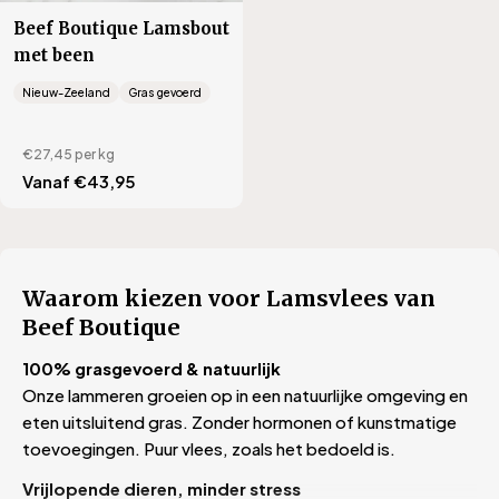
Beef Boutique Lamsbout
met been
Nieuw-Zeeland
Gras gevoerd
€27,45
per kg
Translation
Vanaf €43,95
missing:
nl.products.product.regular_price
Waarom kiezen voor Lamsvlees van
Beef Boutique
100% grasgevoerd & natuurlijk
Onze lammeren groeien op in een natuurlijke omgeving en
eten uitsluitend gras. Zonder hormonen of kunstmatige
toevoegingen. Puur vlees, zoals het bedoeld is.
Vrijlopende dieren, minder stress