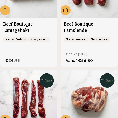
In winkelwagen
Kies opties
Beef Boutique
Beef Boutique
Lamsgehakt
Lamslende
Nieuw-Zeeland
Gras gevoerd
Nieuw-Zeeland
Gras gevoerd
€58,25
per kg
Translation
€24,95
Translation
Vanaf €56,80
missing:
missing:
nl.products.product.regular_price
nl.products.product.regu