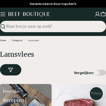
Ga
Geselecteerd door topchefs
naar
inhoud
W
Zoekopdracht
Home
Categorie
Lamsvlees
C
Lamsvlees
a
t
Vergelijken:
e
g
o
Heerlijke
r
Recepten