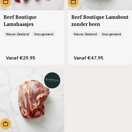
Kies opties
Kies opties
Beef Boutique
Beef Boutique Lamsbout
Lamshaasjes
zonder been
Nieuw-Zeeland
Gras gevoerd
Nieuw-Zeeland
Gras gevoerd
Translation
Vanaf €29,95
Translation
Vanaf €47,95
missing:
missing:
nl.products.product.regular_price
nl.products.product.regu
Kies opties