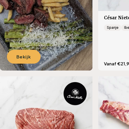
César Niet
Spanje
Ib
Bekijk
Translation
Vanaf €21,
missing:
nl.product