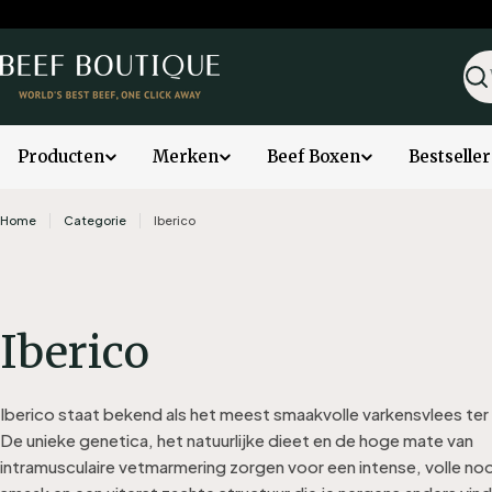
Ga
naar
inhoud
Zoe
Producten
Merken
Beef Boxen
Bestseller
Home
Categorie
Iberico
C
Iberico
a
Iberico staat bekend als het meest smaakvolle varkensvlees ter
t
De unieke genetica, het natuurlijke dieet en de hoge mate van
intramusculaire vetmarmering zorgen voor een intense, volle no