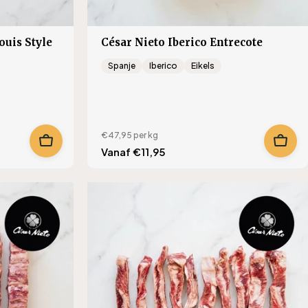
ouis Style
César Nieto Iberico Entrecote
Spanje
Iberico
Eikels
€47,95
per kg
Translation
Vanaf €11,95
missing:
lar_price
nl.products.product.regular_price