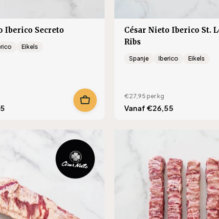
o Iberico Secreto
César Nieto Iberico St. L
Ribs
erico
Eikels
Spanje
Iberico
Eikels
€27,95
per kg
95
Translation
Vanaf €26,55
missing:
s.product.regular_price
nl.products.product.regu