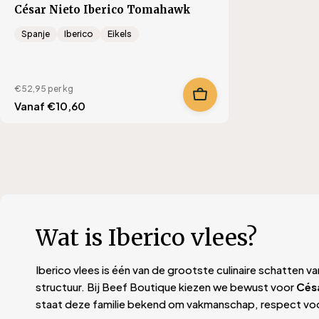
César Nieto Iberico Tomahawk
Spanje
Iberico
Eikels
€52,95
per kg
Translation
Vanaf €10,60
missing:
nl.products.product.regular_price
Wat is Iberico vlees?
Iberico vlees is één van de grootste culinaire schatten 
structuur. Bij Beef Boutique kiezen we bewust voor
Cés
staat deze familie bekend om vakmanschap, respect voor