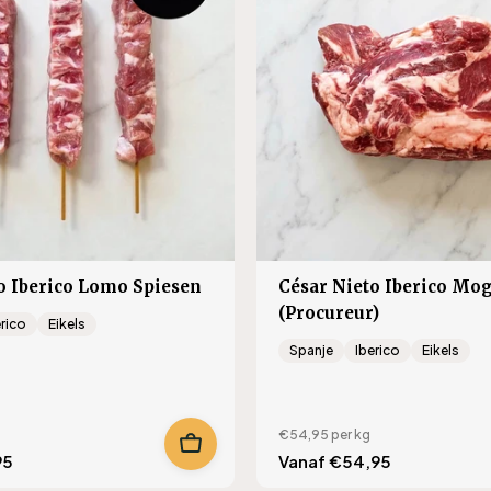
o Iberico Lomo Spiesen
César Nieto Iberico Mo
(Procureur)
erico
Eikels
Spanje
Iberico
Eikels
€54,95
per kg
95
Translation
Vanaf €54,95
missing: