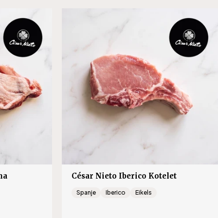
lar_price
nl.products.product.sale_price
nl.products.product.regular_price
ma
César Nieto Iberico Kotelet
Spanje
Iberico
Eikels