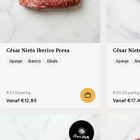
César Nieto Iberico Presa
César Niet
Spanje
Iberico
Eikels
Spanje
Ib
€57,15
per kg
€30,20
per kg
Translation
Vanaf €12,85
Translation
Vanaf €17,
missing:
missing:
nl.products.product.regular_price
nl.product