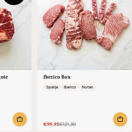
gote
Iberico Box
Spanje
Iberico
Noten
€99,95
€121,30
Translation
Translation
missing:
missing: