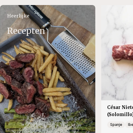
nl.products.product.regular_price
nl.product
Heerlijke
Recepten
César Niet
(Solomillo
Spanje
Ib