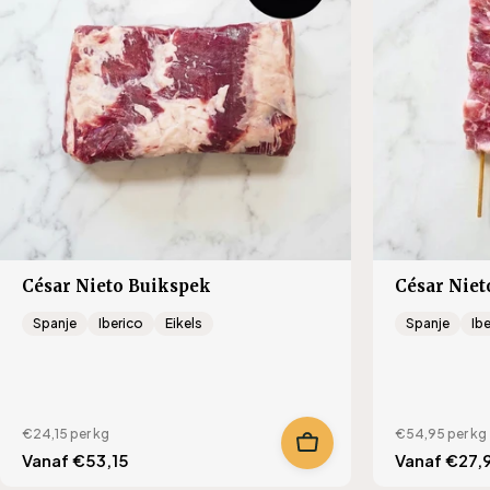
César Nieto Buikspek
César Niet
Spanje
Iberico
Eikels
Spanje
Ib
€24,15
per kg
€54,95
per kg
Translation
Vanaf €53,15
Translation
Vanaf €27,
missing:
missing: