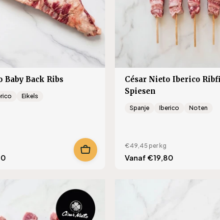
o Baby Back Ribs
César Nieto Iberico Ribf
Spiesen
erico
Eikels
Spanje
Iberico
Noten
€49,45
per kg
40
Translation
Vanaf €19,80
missing:
s.product.regular_price
nl.products.product.regu