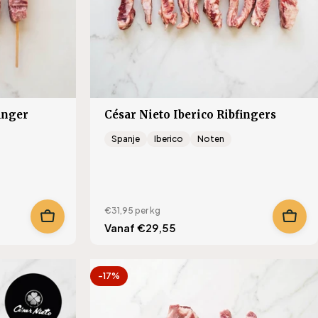
inger
César Nieto Iberico Ribfingers
Spanje
Iberico
Noten
€31,95
per kg
Translation
Vanaf €29,55
missing:
lar_price
nl.products.product.regular_price
-17%