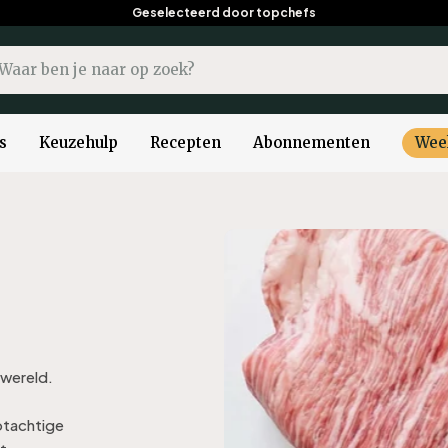
Geselecteerd door topchefs
kopdracht
s
Keuzehulp
Recepten
Abonnementen
Wee
 wereld.
otachtige