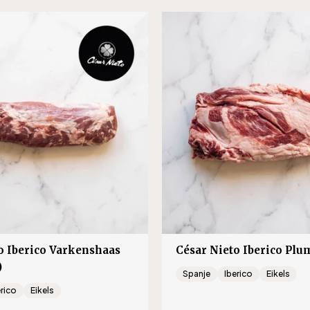
s.product.regular_price
nl.products.product.regu
o Iberico Varkenshaas
César Nieto Iberico Plu
)
Spanje
Iberico
Eikels
erico
Eikels