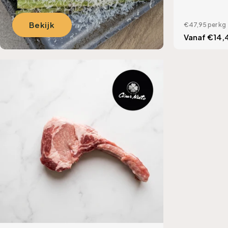
Bekijk
€47,95
per kg
Translation
Vanaf €14,
missing:
nl.product