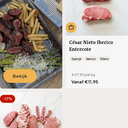
i
e
:
Kies opties
César Nieto Iberico
Entrecote
Spanje
Iberico
Eikels
€47,95
per kg
Bekijk
Translation
Vanaf €11,95
missing:
nl.products.product.regu
-17%