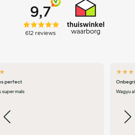
Onbegrijpelijk lekker
Wagyu a5 was abnormaal lekker