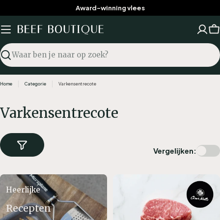
Ga
Award-winning vlees
naar
inhoud
W
Zoekopdracht
Home
Categorie
Varkensentrecote
C
Varkensentrecote
a
t
Vergelijken:
e
g
o
Heerlijke
r
Recepten