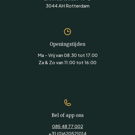
hotpot-ervaring naar je eigen eettafel. Perfect voor een
3044 AH Rotterdam
intiem diner of een gezellige avond met vrienden en
familie. Bestel vandaag nog jouw premium shabu shabu
rundvlees bij Beef Boutique en ontdek hoe eenvoudig en
heerlijk deze traditionele eetstijl is.
Openingstijden
Heb je vragen of wil je advies over de beste manier om
shabu shabu te bereiden? Ons team staat voor je klaar!
Ma - Vrij van 08.30 tot 17.00
Za & Zo van 11:00 tot 16:00
Bel of app ons
085 48 77 002
+31 (0)620521014