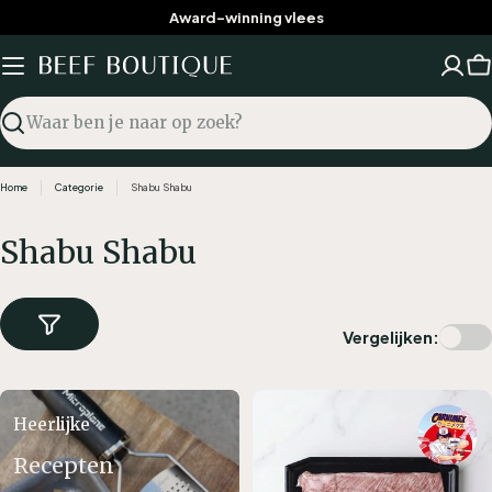
Ga
Award-winning vlees
naar
inhoud
W
Zoekopdracht
Home
Categorie
Shabu Shabu
C
Shabu Shabu
a
t
Vergelijken:
e
g
o
Heerlijke
r
Recepten