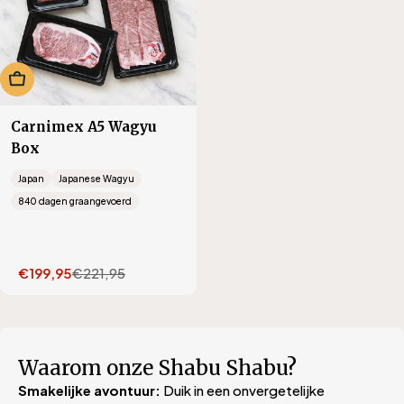
In winkelwagen
Carnimex A5 Wagyu
Box
Japan
Japanese Wagyu
840 dagen graangevoerd
€199,95
€221,95
Translation
Translation
missing:
missing:
nl.products.product.sale_price
nl.products.product.regular_price
Waarom onze Shabu Shabu?
Smakelijke avontuur:
Duik in een onvergetelijke