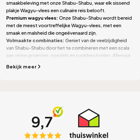
smaakbeleving met onze Shabu-Shabu, waar elk sissend
plakje Wagyu-vlees een culinaire reis belooft.
Premium wagyu vlees:
Onze Shabu-Shabu wordt bereid
met de meest voortreffelijke Wagyu-vlees, met een
smaak en malsheid die ongeëvenaard zijn.
Volmaakte combinaties:
Geniet van de veelzijdigheid
van Shabu-Shabu door het te combineren met een scala
aan verse groenten, noedels en paddenstoelen. Allemaal
bedoeld om je smaakervaring te verrijken.
Bekijk meer
Jouw bestelling, jouw keuze:
Personaliseer je ervaring.
Kies uit ons uitgebreide assortiment en laat rechtstreeks
bij jou thuis bezorgen.
Proef de magie van Shabu-Shabu:
Breng de essentie
van Japan naar jouw eettafel met de verrukkelijke Shabu-
Shabu van Beef Boutique. Plaats snel jouw bestelling en
trakteer jezelf op een culinaire reis die je zintuigen zal
prikkelen.
Ontdek de perfectie:
Bij Beef Boutique streven we
ernaar om alleen het beste aan onze klanten te bieden.