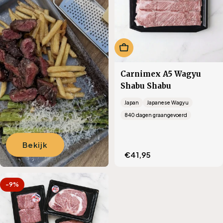
i
e
:
In winkelwagen
Carnimex A5 Wagyu
Shabu Shabu
Japan
Japanese Wagyu
840 dagen graangevoerd
Bekijk
Translation
€41,95
missing:
nl.products.product.regu
-9%