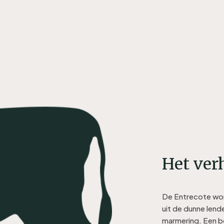
Het verh
De Entrecote wor
uit de dunne lend
marmering. Een be