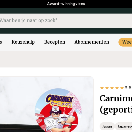
Award-winning vlees
kopdracht
s
Keuzehulp
Recepten
Abonnementen
Wee
★★★★★
9.8
Carnim
(geport
Japan
Japanes