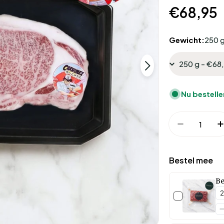
Normal
€68,95
prijs
Gewicht:
250 
Open media 1 in 
Nu bestelle
Hoeveelheid
Hoeveelh
Bestel mee
Be