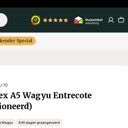
Win
kender Special
 / 10
ex A5 Wagyu Entrecote
ioneerd)
e Wagyu
840 dagen graangevoerd