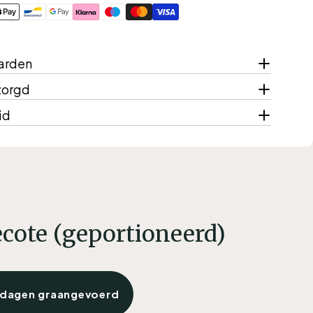
oden
arden
zorgd
id
cote (geportioneerd)
dagen graangevoerd