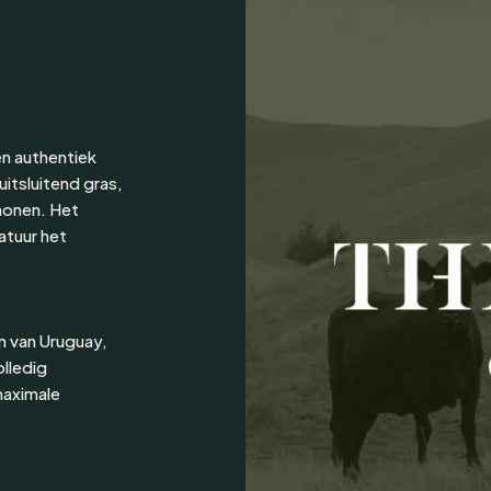
n authentiek
uitsluitend gras,
monen. Het
natuur het
n van Uruguay,
olledig
maximale