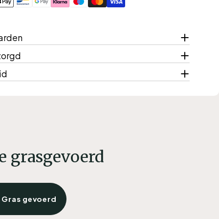
oden
arden
zorgd
id
e grasgevoerd
Gras gevoerd