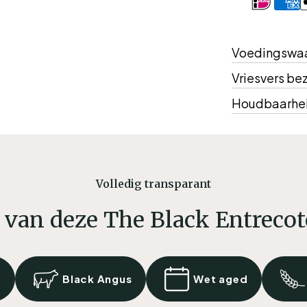
Betaalmeth
Voedingswa
Vriesvers be
Houdbaarhe
Volledig transparant
 van deze The Black Entrecot
y
Black Angus
Wet aged