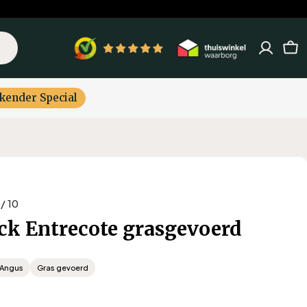
Win
kender Special
 / 10
ck Entrecote grasgevoerd
 Angus
Gras gevoerd
e