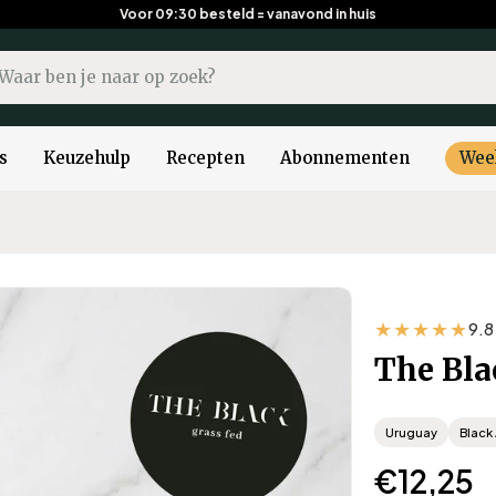
Voor 09:30 besteld = vanavond in huis
kopdracht
s
Keuzehulp
Recepten
Abonnementen
Wee
★★★★★
9.8
The Bla
Uruguay
Black
Normal
€12,25