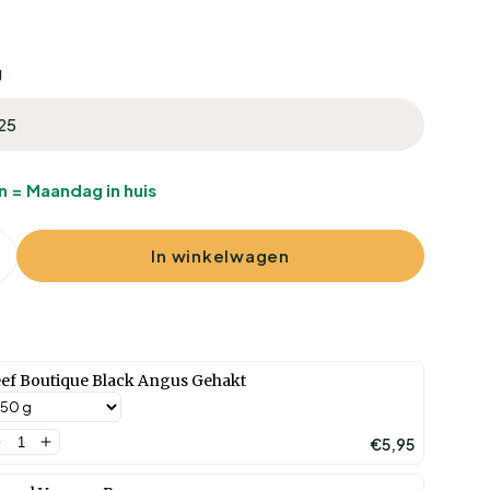
g
modaal
n = Maandag in huis
In winkelwagen
eid verlagen voor The Black Entrecote grasgev
Verhoog de hoeveelheid voor The Black Entrec
ef Boutique Black Angus Gehakt
€5,95