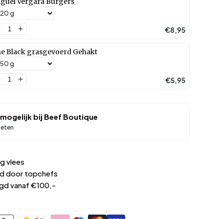
guel Vergara Burgers
€8,95
e Black grasgevoerd Gehakt
€5,95
mogelijk bij
Beef Boutique
ieten
g vlees
d door topchefs
rgd vanaf €100,-